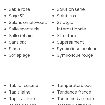
Sable rose
Solution serie
Sage 30
Solutions
Salaris employeurs
Stratgie
Salle spectacle
internationale
Salledebain
Structure
Sans bac
Superaliment
Slime
Symbolique couleurs
Sofiaplage
Symbolique rouge
T
Tablier cuisine
Temperature eau
Tapis laine
Tendance france
Tapis voiture
Tourisme balneaire
Tayes par des
Tracteur agricole