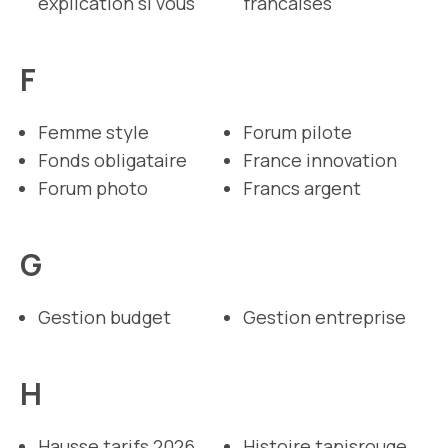
explication si vous
francaises
F
Femme style
Forum pilote
Fonds obligataire
France innovation
Forum photo
Francs argent
G
Gestion budget
Gestion entreprise
H
Hausse tarifs 2026
Histoire tapisrouge