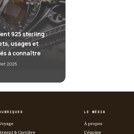
ent 925 sterling :
ets, usages et
tés à connaître
illet 2025
RUBRIQUES
LE MÉDIA
Voyage
À propos
Argent & Carrière
L'équipe