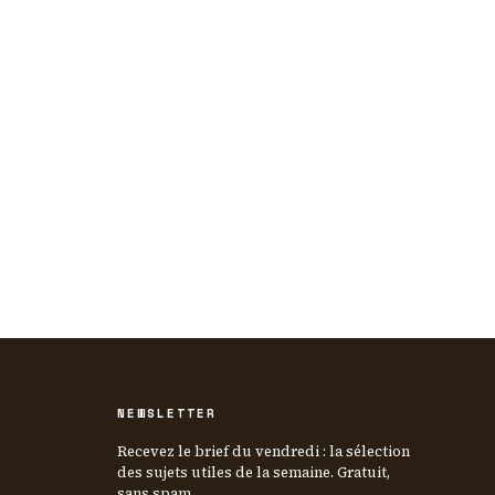
NEWSLETTER
Recevez le brief du vendredi : la sélection
des sujets utiles de la semaine. Gratuit,
sans spam.