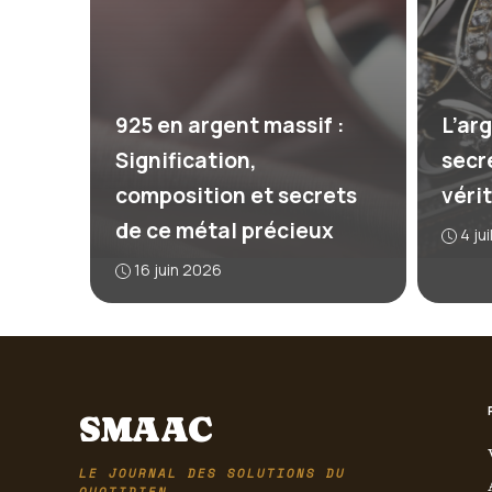
925 en argent massif :
L’arg
Signification,
secr
composition et secrets
véri
de ce métal précieux
4 ju
16 juin 2026
SMAAC
LE JOURNAL DES SOLUTIONS DU