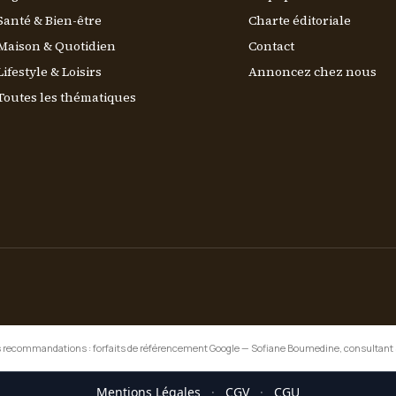
Santé & Bien-être
Charte éditoriale
Maison & Quotidien
Contact
Lifestyle & Loisirs
Annoncez chez nous
Toutes les thématiques
 recommandations :
forfaits de référencement Google
—
Sofiane Boumedine, consultant
Mentions Légales
·
CGV
·
CGU