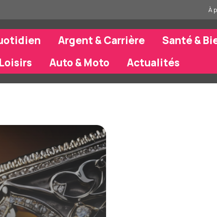
À 
uotidien
Argent & Carrière
Santé & Bi
Loisirs
Auto & Moto
Actualités