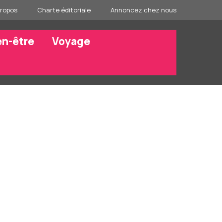
propos
Charte éditoriale
Annoncez chez nous
en-être
Voyage