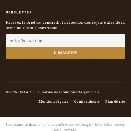
NEWSLETTER
Recevez le brief du vendredi : la sélection des sujets utiles de la
semaine. Gratuit, sans spam.
S'INSCRIRE
© 2026 SMAAC — Le journal des solutions du quotidien
Mentions légales
Confidentialité
Plan du site
Nos recommandations :
forfaits de référencement Google
—
Sofiane Boumedine,
consultant SEO