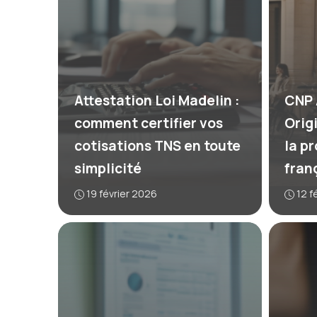
Attestation Loi Madelin :
CNP 
comment certifier vos
Orig
cotisations TNS en toute
la p
simplicité
fran
19 février 2026
12 f