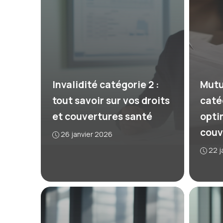
Invalidité catégorie 2 :
Mutu
tout savoir sur vos droits
caté
et couvertures santé
opti
couv
26 janvier 2026
22 j