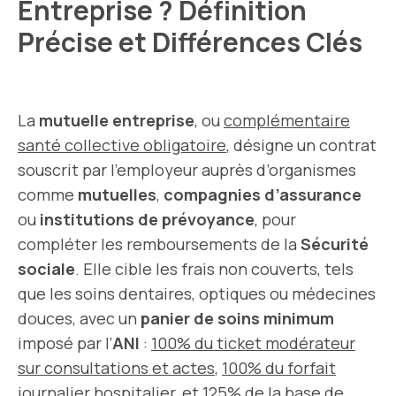
Entreprise ? Définition
Précise et Différences Clés
La
mutuelle entreprise
, ou
complémentaire
santé collective obligatoire
, désigne un contrat
souscrit par l’employeur auprès d’organismes
comme
mutuelles
,
compagnies d’assurance
ou
institutions de prévoyance
, pour
compléter les remboursements de la
Sécurité
sociale
. Elle cible les frais non couverts, tels
que les soins dentaires, optiques ou médecines
douces, avec un
panier de soins minimum
imposé par l’
ANI
:
100% du ticket modérateur
sur consultations et actes
,
100% du forfait
journalier hospitalier
, et
125% de
la base de