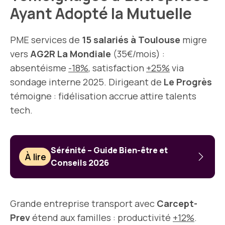
Ayant Adopté la Mutuelle
PME services de
15 salariés à Toulouse
migre
vers
AG2R La Mondiale
(35€/mois) :
absentéisme
-18%
, satisfaction
+25%
via
sondage interne 2025. Dirigeant de
Le Progrès
témoigne : fidélisation accrue attire talents
tech.
Sérénité – Guide Bien-être et
À lire
Conseils 2026
Grande entreprise transport avec
Carcept-
Prev
étend aux familles : productivité
+12%
.