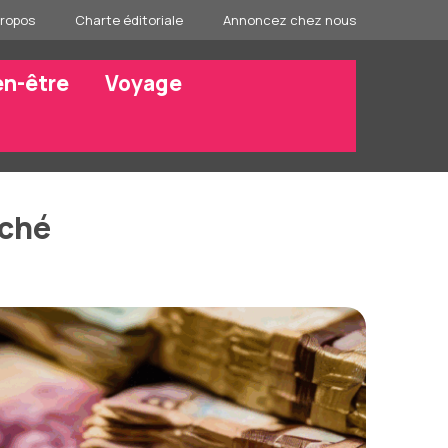
propos
Charte éditoriale
Annoncez chez nous
en-être
Voyage
rché