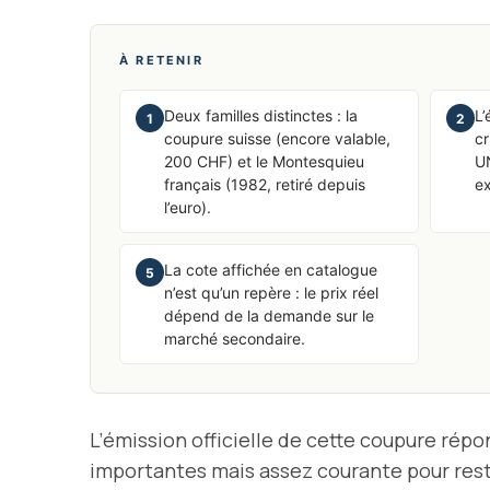
À RETENIR
Deux familles distinctes : la
L’
1
2
coupure suisse (encore valable,
cr
200 CHF) et le Montesquieu
UN
français (1982, retiré depuis
ex
l’euro).
La cote affichée en catalogue
5
n’est qu’un repère : le prix réel
dépend de la demande sur le
marché secondaire.
L’émission officielle de cette coupure rép
importantes mais assez courante pour reste