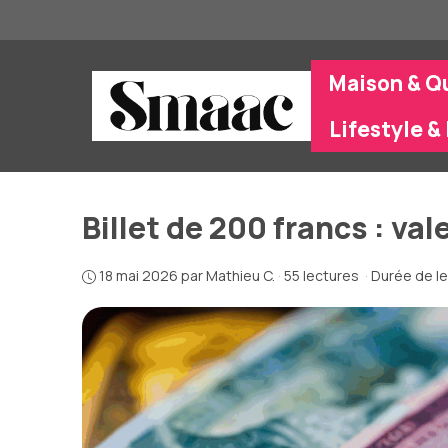
Aller
au
contenu
Maison & Q
Lifestyle & 
Billet de 200 francs : va
18 mai 2026
par
Mathieu C.
·
55 lectures
·
Durée de le