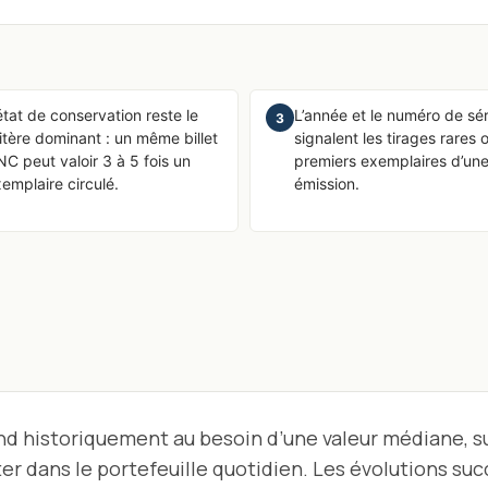
état de conservation reste le
L’année et le numéro de sér
3
itère dominant : un même billet
signalent les tirages rares 
C peut valoir 3 à 5 fois un
premiers exemplaires d’un
emplaire circulé.
émission.
ond historiquement au besoin d’une valeur médiane, 
r dans le portefeuille quotidien. Les évolutions su