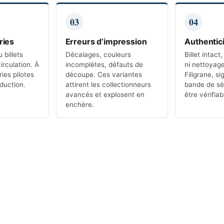
03
04
ries
Erreurs d’impression
Authentic
 billets
Décalages, couleurs
Billet intact
circulation. À
incomplètes, défauts de
ni nettoyage
ries pilotes
découpe. Ces variantes
Filigrane, s
oduction.
attirent les collectionneurs
bande de sé
avancés et explosent en
être vérifiab
enchère.