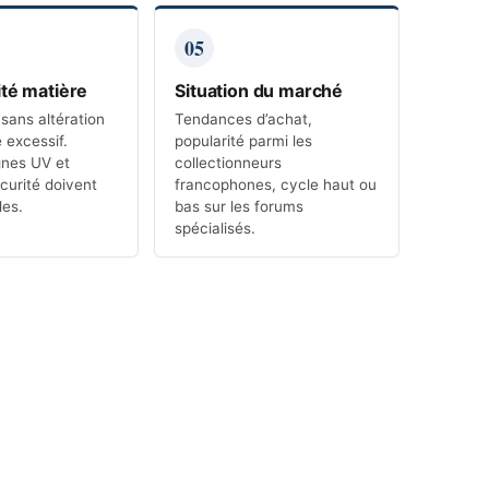
05
ité matière
Situation du marché
, sans altération
Tendances
d’achat,
 excessif.
popularité parmi les
ignes UV et
collectionneurs
curité doivent
francophones, cycle haut ou
les.
bas sur les forums
spécialisés.