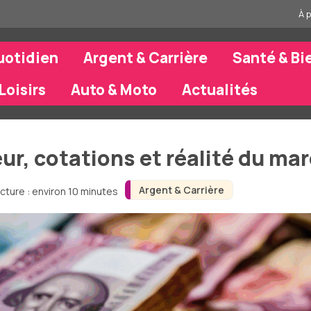
À 
uotidien
Argent & Carrière
Santé & Bi
Loisirs
Auto & Moto
Actualités
leur, cotations et réalité du ma
Argent & Carrière
cture : environ 10 minutes