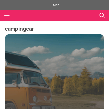
Aller
Menu
au
Menu
contenu
campingcar