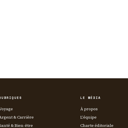
RUBRIQUES
LE MÉDIA
Voyage
À propos
Argent & Carrière
L'équipe
Santé & Bien-être
Charte éditoriale