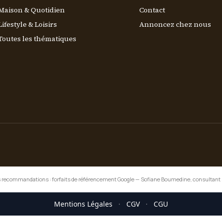
Maison & Quotidien
Contact
Lifestyle & Loisirs
Annoncez chez nous
Toutes les thématiques
 recommandations :
forfaits de référencement Google
—
Sofiane Boumedine, consultant
Mentions Légales
·
CGV
·
CGU