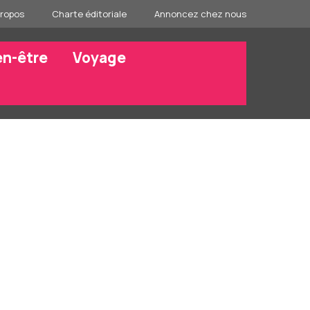
propos
Charte éditoriale
Annoncez chez nous
en-être
Voyage