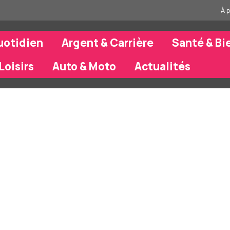
À 
uotidien
Argent & Carrière
Santé & Bi
Loisirs
Auto & Moto
Actualités