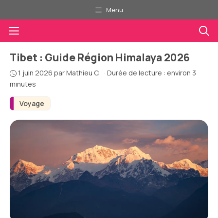
Aller
Menu
au
Menu
contenu
Tibet : Guide Région Himalaya 2026
1 juin 2026
par
Mathieu C.
·
Durée de lecture : environ 3
minutes
Voyage