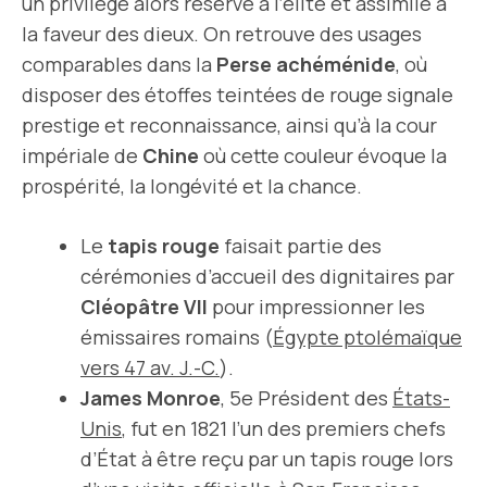
un privilège alors réservé à l’élite et assimilé à
la faveur des dieux. On retrouve des usages
comparables dans la
Perse achéménide
, où
disposer des étoffes teintées de rouge signale
prestige et reconnaissance, ainsi qu’à la cour
impériale de
Chine
où cette couleur évoque la
prospérité, la longévité et la chance.
Le
tapis rouge
faisait partie des
cérémonies d’accueil des dignitaires par
Cléopâtre VII
pour impressionner les
émissaires romains (
Égypte ptolémaïque
vers 47 av. J.-C.
).
James Monroe
, 5e Président des
États-
Unis
, fut en 1821 l’un des premiers chefs
d’État à être reçu par un tapis rouge lors