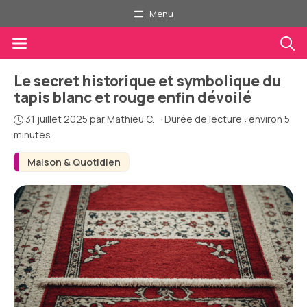
Aller
Menu
au
Menu
contenu
Le secret historique et symbolique du
tapis blanc et rouge enfin dévoilé
31 juillet 2025
par
Mathieu C.
·
Durée de lecture : environ 5
minutes
Maison & Quotidien