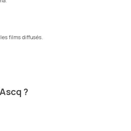
ma.
es films diffusés.
’Ascq ?