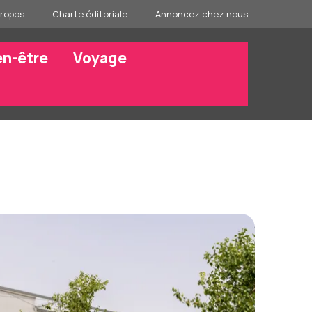
propos
Charte éditoriale
Annoncez chez nous
en-être
Voyage