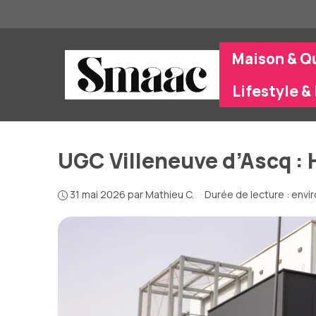
Aller
au
contenu
Maison & Q
Lifestyle & 
UGC Villeneuve d’Ascq : 
31 mai 2026
par
Mathieu C.
·
Durée de lecture : envi