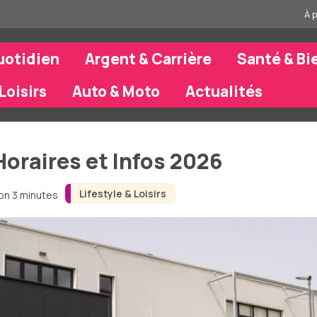
À 
uotidien
Argent & Carrière
Santé & Bi
Loisirs
Auto & Moto
Actualités
Horaires et Infos 2026
Lifestyle & Loisirs
ron 3 minutes