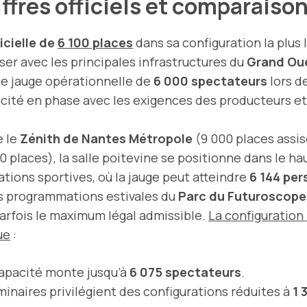
ffres officiels et comparaiso
icielle de
6 100 places
dans sa configuration la plus 
er avec les principales infrastructures du
Grand Ou
une jauge opérationnelle de
6 000 spectateurs
lors d
pacité en phase avec les exigences des producteurs 
e le
Zénith de Nantes Métropole
(9 000 places assis
0 places), la salle poitevine se positionne dans le h
tions sportives, où la jauge peut atteindre
6 144 pe
es programmations estivales du
Parc du Futuroscope
arfois le maximum légal admissible.
La configuration
ue
:
 capacité monte jusqu’à
6 075 spectateurs
.
inaires privilégient des configurations réduites à
1 