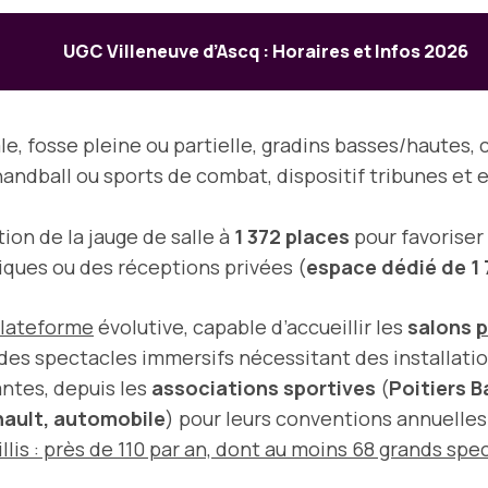
UGC Villeneuve d’Ascq : Horaires et Infos 2026
e, fosse pleine ou partielle, gradins basses/hautes,
handball ou sports de combat, dispositif tribunes et 
on de la jauge de salle à
1 372 places
pour favoriser
iques ou des réceptions privées (
espace dédié de 1
lateforme
évolutive, capable d’accueillir les
salons
p
 des spectacles immersifs nécessitant des installati
ntes, depuis les
associations sportives
(
Poitiers B
ault, automobile
) pour leurs conventions annuelles
s : près de 110 par an, dont au moins 68 grands spec