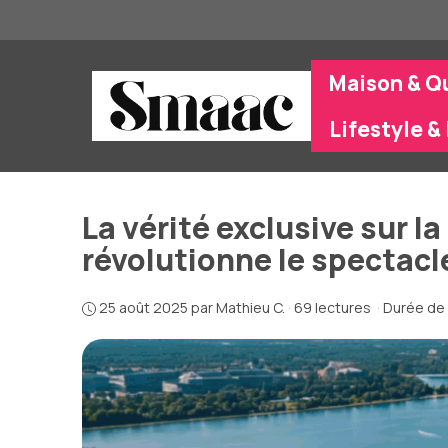
Aller
au
contenu
Maison & Q
Lifestyle & 
La vérité exclusive sur 
révolutionne le spectacl
25 août 2025
par
Mathieu C.
·
69 lectures
·
Durée de 