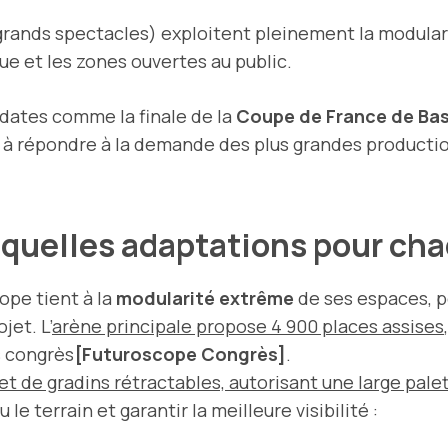
grands spectacles) exploitent pleinement la modulari
ue et les zones ouvertes au public.
dates comme la finale de la
Coupe de France de Ba
 à répondre à la demande des plus grandes productio
: quelles adaptations pour c
ope tient à la
modularité extrême
de ses espaces, 
jet. L’
arène principale propose 4 900 places assises
s congrès
[Futuroscope Congrès]
.
et de gradins rétractables, autorisant une large pale
le terrain et garantir la meilleure visibilité :