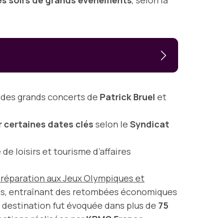
les soirs de grands événements
, selon la
s des grands concerts de
Patrick Bruel
et
 certaines dates clés
selon le
Syndicat
de loisirs et tourisme d’affaires
 préparation aux Jeux Olympiques et
nales, entraînant des retombées économiques
a destination fut évoquée dans plus de
75