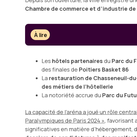
Depuis son ouverture, la ville enregistre u
Chambre de commerce et d’industrie de 
À lire
Les
hôtels partenaires
du
Parc du 
des finales de
Poitiers Basket 86
La
restauration de Chasseneuil-du
des métiers de l’hôtellerie
La notoriété accrue du
Parc du Fut
La capacité de l’aréna a joué un rôle cent
Paralympiques de Paris 2024 »
, favorisant
significatives en matière d’hébergement, d