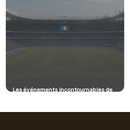
Les événements incontournables de
2025 qui transforment la France :
sport, politique, culture et
innovations révélés
28 août 2025