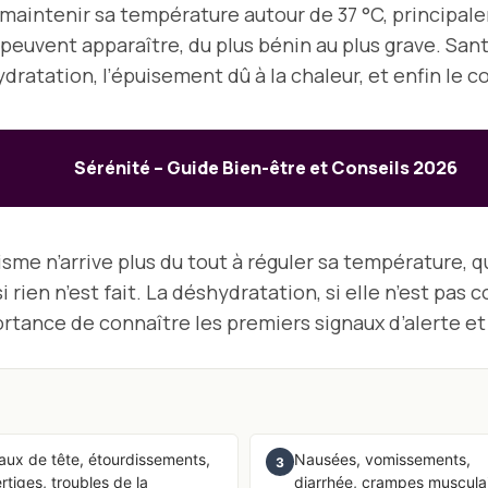
ur maintenir sa température autour de 37 °C, principa
es peuvent apparaître, du plus bénin au plus grave. Sa
ydratation, l’épuisement dû à la chaleur, et enfin le 
Sérénité – Guide Bien-être et Conseils 2026
isme n’arrive plus du tout à réguler sa température, q
i rien n’est fait. La déshydratation, si elle n’est pa
ortance de connaître les premiers signaux d’alerte et
ux de tête, étourdissements,
Nausées, vomissements,
3
rtiges, troubles de la
diarrhée, crampes musculai