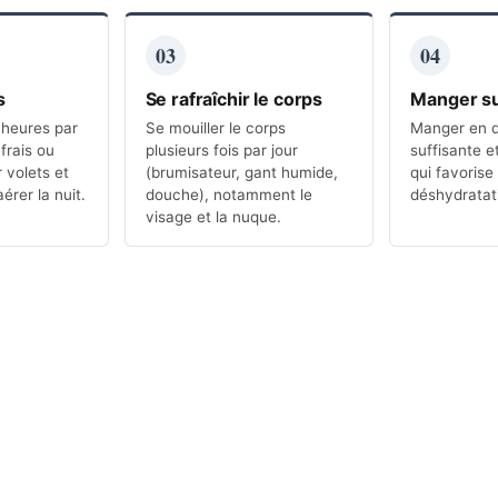
03
04
s
Se rafraîchir le corps
Manger s
 heures par
Se mouiller le corps
Manger en q
 frais ou
plusieurs fois par jour
suffisante et
 volets et
(brumisateur, gant humide,
qui favorise 
aérer la nuit.
douche), notamment le
déshydratat
visage et la nuque.