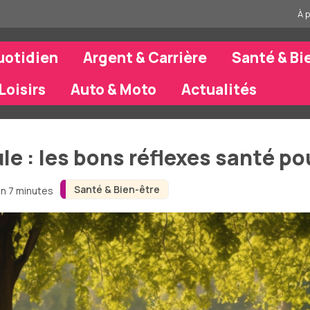
À 
uotidien
Argent & Carrière
Santé & Bi
Loisirs
Auto & Moto
Actualités
le : les bons réflexes santé po
Santé & Bien-être
on 7 minutes