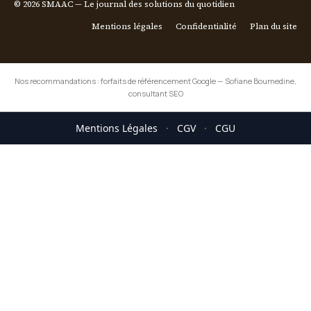
© 2026 SMAAC — Le journal des solutions du quotidien
Mentions légales
Confidentialité
Plan du site
Nos recommandations :
forfaits de référencement Google
—
Sofiane Boumedine,
consultant SEO
Mentions Légales
·
CGV
·
CGU