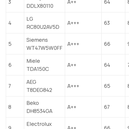
3
A++
64
DDLX80110
LG
4
A+++
63
RC80U2AV5D
Siemens
5
A+++
66
WT47W5W0FF
Miele
6
A++
64
TDA150C
AEG
7
A+++
65
T8DEG842
Beko
8
A++
67
DH8534GA
Electrolux
9
A++
66