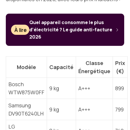
Quel appareil consomme le plus
À lire
d’électricité ? Le guide anti-facture
2026
Classe
Prix
Modèle
Capacité
Énergétique
(€)
Bosch
9 kg
A+++
899
WTW875W0FF
Samsung
9 kg
A+++
799
DV90T6240LH
LG