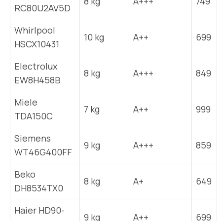
8 kg
A+++
749
RC80U2AV5D
Whirlpool
10 kg
A++
699
HSCX10431
Electrolux
8 kg
A+++
849
EW8H458B
Miele
7 kg
A++
999
TDA150C
Siemens
9 kg
A+++
859
WT46G400FF
Beko
8 kg
A+
649
DH8534TX0
Haier HD90-
9 kg
A++
699