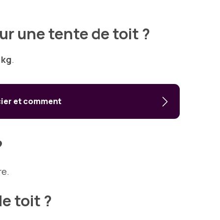
r une tente de toit ?
 kg
.
icier et comment
?
re.
 toit ?