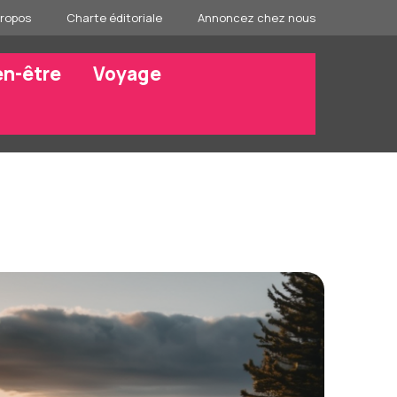
propos
Charte éditoriale
Annoncez chez nous
en-être
Voyage