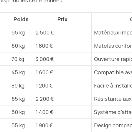
disponibles cette année :
Poids
Prix
55 kg
2 500 €
Matériaux imp
60 kg
1 800 €
Matelas confor
70 kg
3 000 €
Ouverture rapi
45 kg
1 600 €
Compatible ave
80 kg
1 200 €
Facile à install
65 kg
2 200 €
Résistante aux
50 kg
1 400 €
Système d’atta
55 kg
1 900 €
Design compact