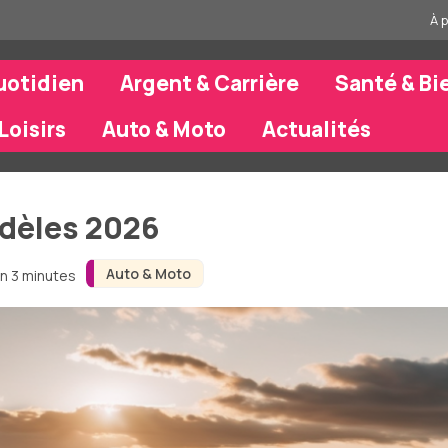
À 
uotidien
Argent & Carrière
Santé & Bi
Loisirs
Auto & Moto
Actualités
odèles 2026
Auto & Moto
on 3 minutes