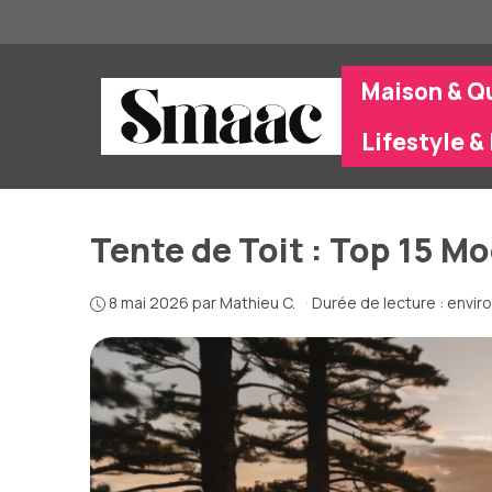
Aller
au
contenu
Maison & Q
Lifestyle & 
Tente de Toit : Top 15 M
8 mai 2026
par
Mathieu C.
·
Durée de lecture : envir