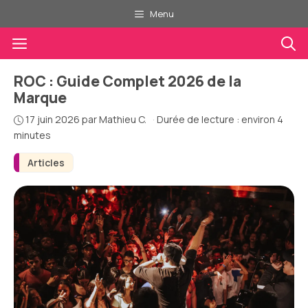
Aller
Menu
au
Menu
contenu
ROC : Guide Complet 2026 de la
Marque
17 juin 2026
par
Mathieu C.
·
Durée de lecture : environ 4
minutes
Articles